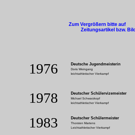
Zum Vergrößern bitte auf
Zeitungsartikel bzw. Bild k
1976
Deutsche Jugendmeisterin
Doris Weingang
leichtathletischer Vierkampf
1978
Deutscher Schülervizemeister
Michael Schwarzkopf
leichtathletischer Vierkampf
1983
Deutscher Schülermeister
Thorsten Martens
Leichtathletischer Vierkampf